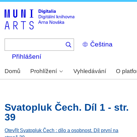
Skip
to
main
content
Select
your
language
Přihlášení
Domů
Prohlížení
Vyhledávání
O platf
Svatopluk Čech. Díl 1 - str.
39
Otevřít Svatopluk Čech : dílo a osobnost. Díl první na