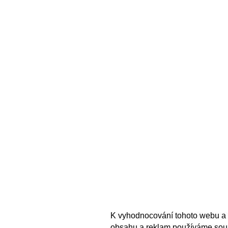
K vyhodnocování tohoto webu a 
obsahu a reklam používáme sou