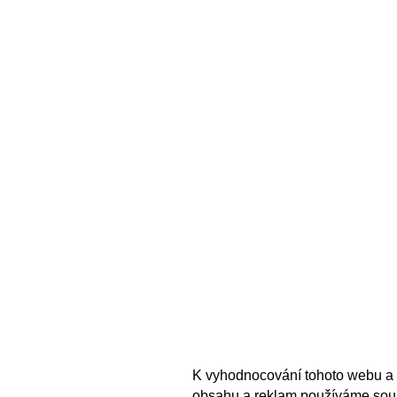
K vyhodnocování tohoto webu a 
obsahu a reklam používáme sou