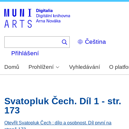
Skip
to
main
content
Select
your
language
Přihlášení
Domů
Prohlížení
Vyhledávání
O platf
Svatopluk Čech. Díl 1 - str.
173
Otevřít Svatopluk Čech : dílo a osobnost. Díl první na