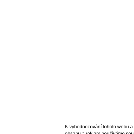
K vyhodnocování tohoto webu a 
obsahu a reklam používáme sou