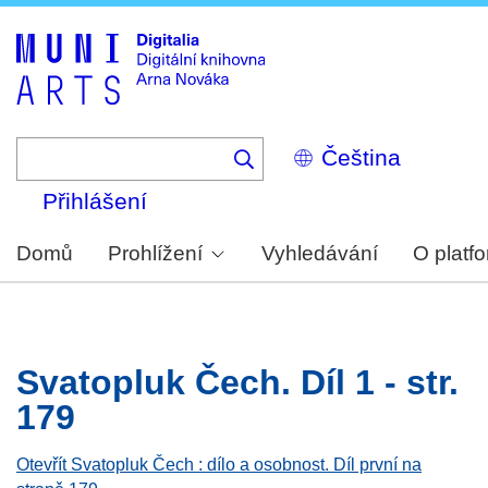
Skip
to
main
content
Select
your
language
Přihlášení
Domů
Prohlížení
Vyhledávání
O platf
Svatopluk Čech. Díl 1 - str.
179
Otevřít Svatopluk Čech : dílo a osobnost. Díl první na