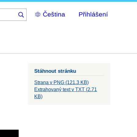
Select
Přihlášení
your
language
Stáhnout stránku
Strana v PNG (121.3 KB)
Extrahovaný text v TXT (2.71
KB)