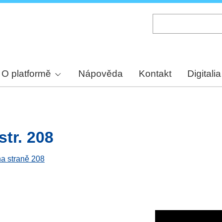
Skip
to
main
content
O platformě
Nápověda
Kontakt
Digitalia
str. 208
na straně 208