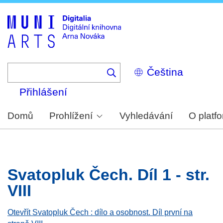
Skip
to
main
content
Select
your
language
Přihlášení
Domů
Prohlížení
Vyhledávání
O platf
Svatopluk Čech. Díl 1 - str.
VIII
Otevřít Svatopluk Čech : dílo a osobnost. Díl první na