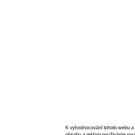
K vyhodnocování tohoto webu a 
obsahu a reklam používáme sou