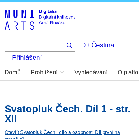
Skip
to
main
content
Select
your
language
Přihlášení
Domů
Prohlížení
Vyhledávání
O platf
Svatopluk Čech. Díl 1 - str.
XII
Otevřít Svatopluk Čech : dílo a osobnost. Díl první na