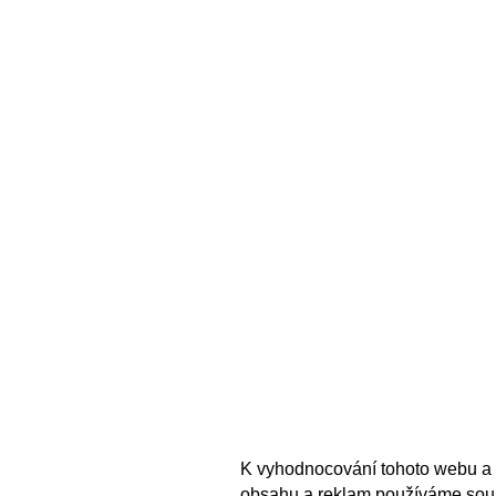
K vyhodnocování tohoto webu a 
obsahu a reklam používáme sou