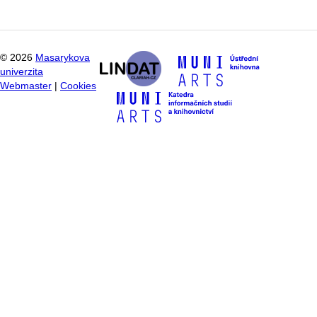
©
2026
Masarykova
univerzita
Webmaster
|
Cookies