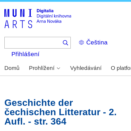
Skip
to
main
content
Select
your
language
Přihlášení
Domů
Prohlížení
Vyhledávání
O platf
Geschichte der
čechischen Litteratur - 2.
Aufl. - str. 364