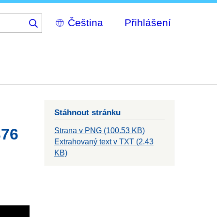
Select
Přihlášení
your
language
Stáhnout stránku
376
Strana v PNG (100.53 KB)
Extrahovaný text v TXT (2.43
KB)