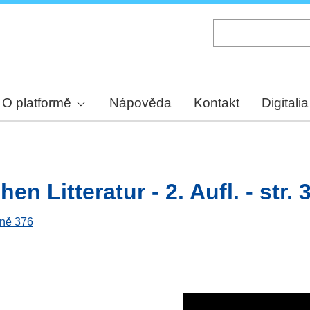
Skip
to
main
content
O platformě
Nápověda
Kontakt
Digitalia
n Litteratur - 2. Aufl. - str. 
aně 376