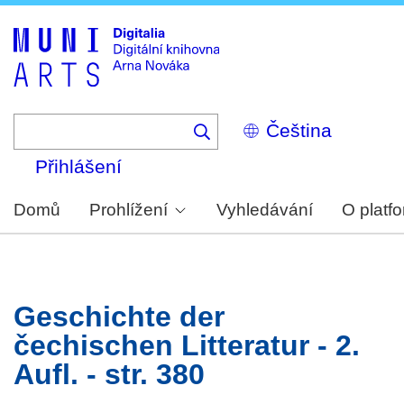
Skip
to
main
content
Select
your
language
Přihlášení
Domů
Prohlížení
Vyhledávání
O platf
Geschichte der
čechischen Litteratur - 2.
Aufl. - str. 380