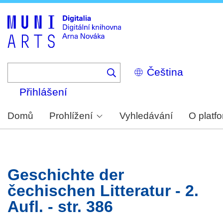
Skip
to
main
content
Select
your
language
Přihlášení
Domů
Prohlížení
Vyhledávání
O platf
Geschichte der
čechischen Litteratur - 2.
Aufl. - str. 386