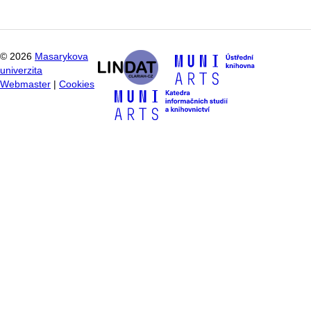
©
2026
Masarykova
univerzita
Webmaster
|
Cookies