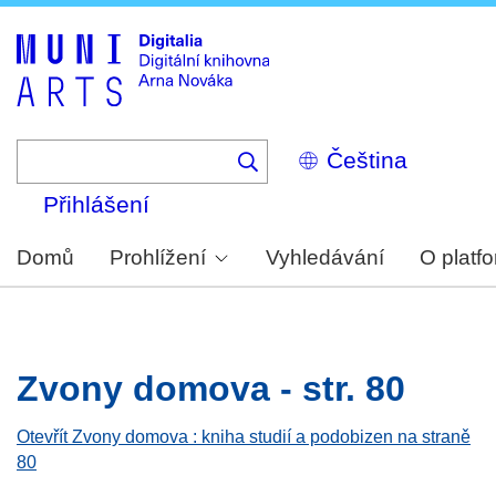
Skip
to
main
content
Select
your
language
Přihlášení
Domů
Prohlížení
Vyhledávání
O platf
Zvony domova - str. 80
Otevřít Zvony domova : kniha studií a podobizen na straně
80