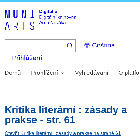
Skip
to
main
content
Select
your
language
Přihlášení
Domů
Prohlížení
Vyhledávání
O platf
Kritika literární : zásady a
prakse - str. 61
Otevřít Kritika literární : zásady a prakse na straně 61