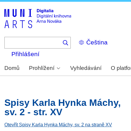
Skip
to
main
content
Select
your
language
Přihlášení
Domů
Prohlížení
Vyhledávání
O platf
Spisy Karla Hynka Máchy,
sv. 2 - str. XV
Otevřít Spisy Karla Hynka Máchy, sv. 2 na straně XV