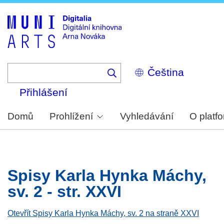
Skip
to
main
content
Select
your
language
Přihlášení
Domů
Prohlížení
Vyhledávání
O platf
Spisy Karla Hynka Máchy,
sv. 2 - str. XXVI
Otevřít Spisy Karla Hynka Máchy, sv. 2 na straně XXVI