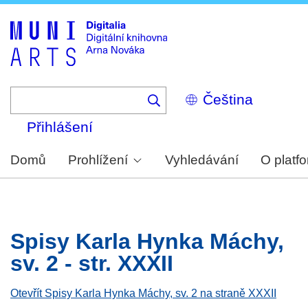
Skip
to
main
content
Select
your
language
Přihlášení
Domů
Prohlížení
Vyhledávání
O platf
Spisy Karla Hynka Máchy,
sv. 2 - str. XXXII
Otevřít Spisy Karla Hynka Máchy, sv. 2 na straně XXXII