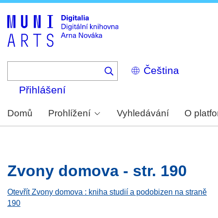
Skip
to
main
content
Select
your
language
Přihlášení
Domů
Prohlížení
Vyhledávání
O platf
Zvony domova - str. 190
Otevřít Zvony domova : kniha studií a podobizen na straně
190