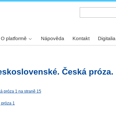
Skip
to
main
content
O platformě
Nápověda
Kontakt
Digitalia
eskoslovenské. Česká próza. 
á próza 1 na straně 15
 próza 1