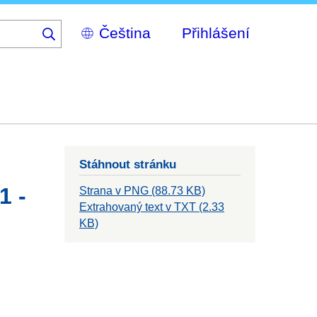
Select
Přihlášení
your
language
Stáhnout stránku
1 -
Strana v PNG (88.73 KB)
Extrahovaný text v TXT (2.33
KB)