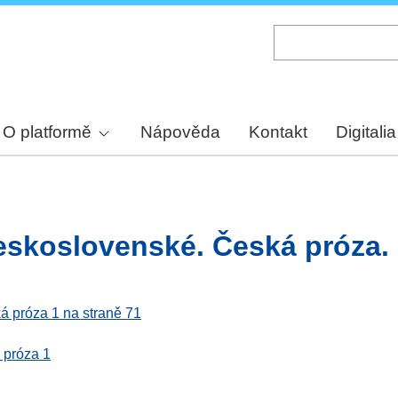
Skip
to
main
content
O platformě
Nápověda
Kontakt
Digitalia
eskoslovenské. Česká próza. 
á próza 1 na straně 71
 próza 1