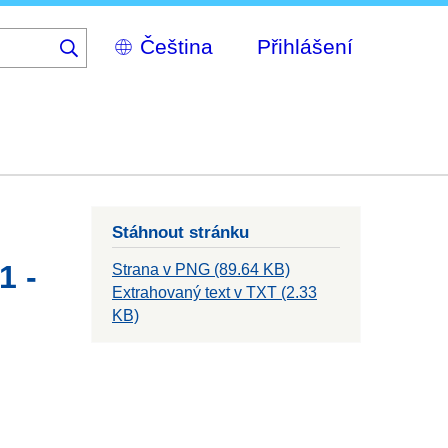
Select
Přihlášení
your
language
Stáhnout stránku
1 -
Strana v PNG (89.64 KB)
Extrahovaný text v TXT (2.33
KB)