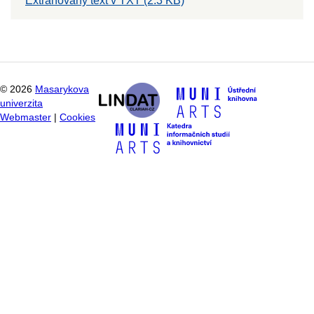
Extrahovaný text v TXT (2.3 KB)
©
2026
Masarykova
univerzita
Webmaster
|
Cookies