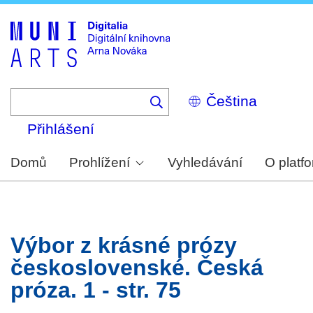
Skip
to
main
content
Select
your
language
Přihlášení
Domů
Prohlížení
Vyhledávání
O platf
Výbor z krásné prózy
československé. Česká
próza. 1 - str. 75