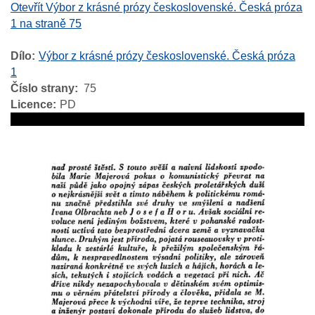
Otevřít Výbor z krásné prózy československé. Česká próza
1 na straně 75
Dílo
Výbor z krásné prózy československé. Česká próza
1
Číslo strany
75
Licence
PD