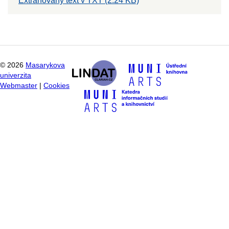
Extrahovaný text v TXT (2.24 KB)
©
2026
Masarykova
univerzita
Webmaster
|
Cookies