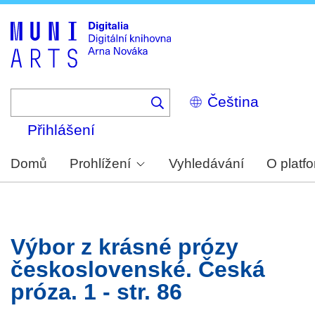
Skip
to
main
content
Select
your
language
Přihlášení
Domů
Prohlížení
Vyhledávání
O platf
Výbor z krásné prózy
československé. Česká
próza. 1 - str. 86