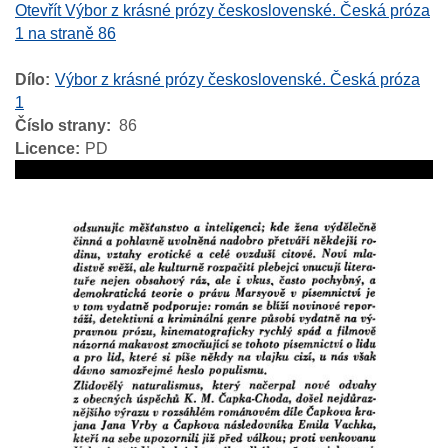
Otevřít Výbor z krásné prózy československé. Česká próza
1 na straně 86
Dílo
Výbor z krásné prózy československé. Česká próza
1
Číslo strany
86
Licence
PD