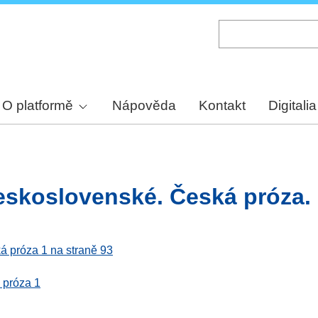
Skip
to
main
content
O platformě
Nápověda
Kontakt
Digitalia
eskoslovenské. Česká próza. 
á próza 1 na straně 93
 próza 1