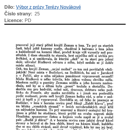
Dílo
Výbor z prózy Terézy Novákové
Číslo strany
25
Licence
PD