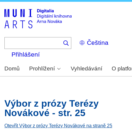
Skip
to
main
content
Select
your
language
Přihlášení
Domů
Prohlížení
Vyhledávání
O platf
Výbor z prózy Terézy
Novákové - str. 25
Otevřít Výbor z prózy Terézy Novákové na straně 25