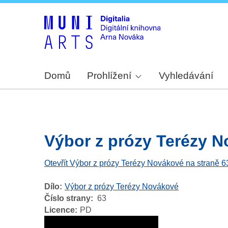
Domů
Prohlížení
Vyhledávání
Výbor z prózy Terézy No
Otevřít Výbor z prózy Terézy Novákové na straně 6
Dílo
Výbor z prózy Terézy Novákové
Číslo strany
63
Licence
PD