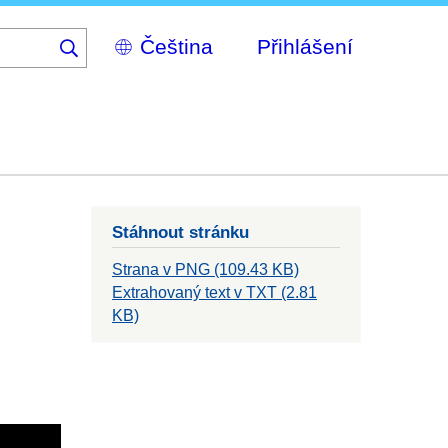
Select
Přihlášení
your
language
Stáhnout stránku
Strana v PNG (109.43 KB)
Extrahovaný text v TXT (2.81
KB)