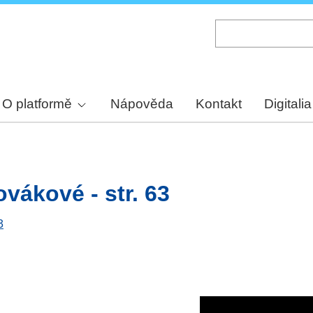
Skip
to
main
content
O platformě
Nápověda
Kontakt
Digitalia
vákové - str. 63
3