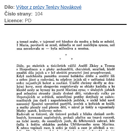
Dílo
Výbor z prózy Terézy Novákové
Číslo strany
104
Licence
PD