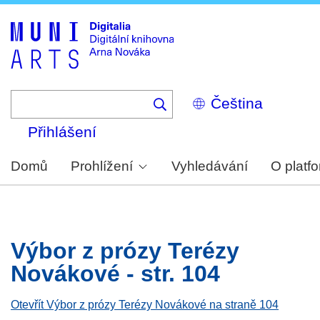
Skip
to
main
content
Select
your
language
Přihlášení
Domů
Prohlížení
Vyhledávání
O platf
Výbor z prózy Terézy
Novákové - str. 104
Otevřít Výbor z prózy Terézy Novákové na straně 104