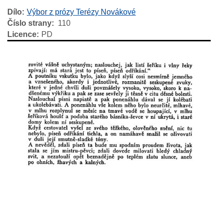
Dílo
Výbor z prózy Terézy Novákové
Číslo strany
110
Licence
PD