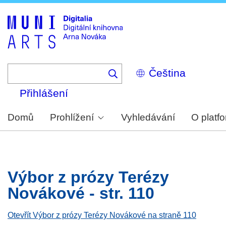
Skip
to
main
content
Select
your
language
Přihlášení
Domů
Prohlížení
Vyhledávání
O platf
Výbor z prózy Terézy
Novákové - str. 110
Otevřít Výbor z prózy Terézy Novákové na straně 110