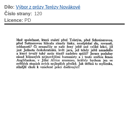
Dílo
Výbor z prózy Terézy Novákové
Číslo strany
120
Licence
PD