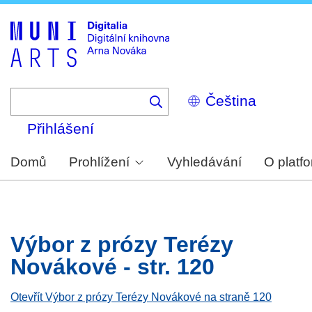
Skip
to
main
content
Select
your
language
Přihlášení
Domů
Prohlížení
Vyhledávání
O platf
Výbor z prózy Terézy
Novákové - str. 120
Otevřít Výbor z prózy Terézy Novákové na straně 120