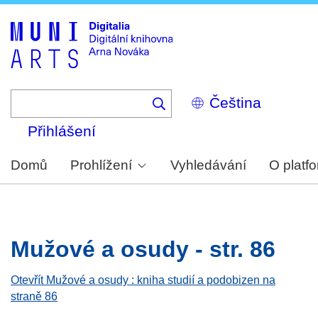
Skip
to
main
content
Select
your
language
Přihlášení
Domů
Prohlížení
Vyhledávání
O platf
Mužové a osudy - str. 86
Otevřít Mužové a osudy : kniha studií a podobizen na
straně 86