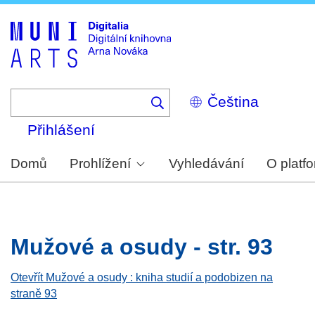
Skip
to
main
content
Select
your
language
Přihlášení
Domů
Prohlížení
Vyhledávání
O platf
Mužové a osudy - str. 93
Otevřít Mužové a osudy : kniha studií a podobizen na
straně 93