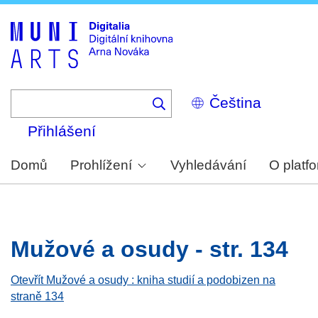
Skip
to
main
content
Select
your
language
Přihlášení
Domů
Prohlížení
Vyhledávání
O platf
Mužové a osudy - str. 134
Otevřít Mužové a osudy : kniha studií a podobizen na
straně 134