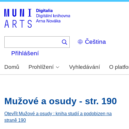
Skip
to
main
content
Select
your
language
Přihlášení
Domů
Prohlížení
Vyhledávání
O platf
Mužové a osudy - str. 190
Otevřít Mužové a osudy : kniha studií a podobizen na
straně 190