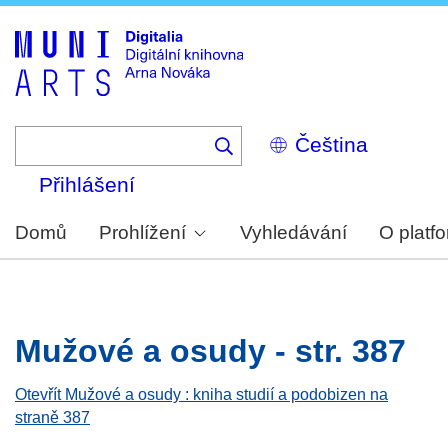
Skip
to
main
content
Select
your
language
Přihlášení
Domů
Prohlížení
Vyhledávání
O platf
Mužové a osudy - str. 387
Otevřít Mužové a osudy : kniha studií a podobizen na
straně 387