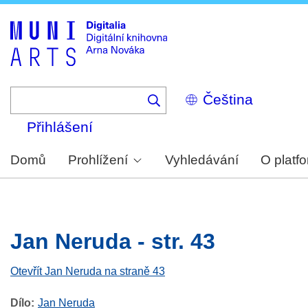
Skip
to
main
content
Select
your
language
Přihlášení
Domů
Prohlížení
Vyhledávání
O platf
Jan Neruda - str. 43
Otevřít Jan Neruda na straně 43
Dílo
Jan Neruda