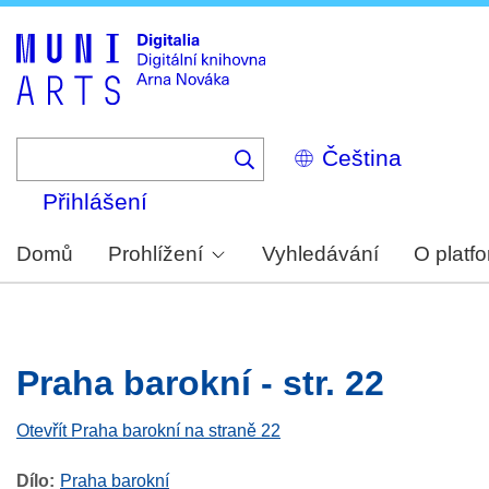
Skip
to
main
content
Select
your
language
Přihlášení
Domů
Prohlížení
Vyhledávání
O platf
Praha barokní - str. 22
Otevřít Praha barokní na straně 22
Dílo
Praha barokní