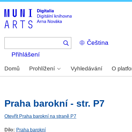
Skip
to
main
content
Select
your
language
Přihlášení
Domů
Prohlížení
Vyhledávání
O platf
Praha barokní - str. P7
Otevřít Praha barokní na straně P7
Dílo
Praha barokní