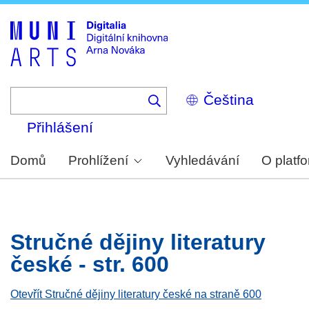
Skip
to
main
content
Select
your
language
Přihlášení
Domů
Prohlížení
Vyhledávání
O platf
Stručné dějiny literatury
české - str. 600
Otevřít Stručné dějiny literatury české na straně 600