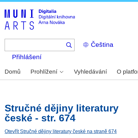
Skip
to
main
content
Select
your
language
Přihlášení
Domů
Prohlížení
Vyhledávání
O platf
Stručné dějiny literatury
české - str. 674
Otevřít Stručné dějiny literatury české na straně 674