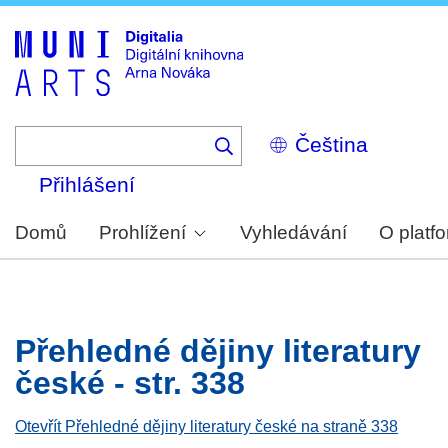
Skip
to
main
content
Select
your
language
Přihlášení
Domů
Prohlížení
Vyhledávání
O platf
Přehledné dějiny literatury
české - str. 338
Otevřít Přehledné dějiny literatury české na straně 338