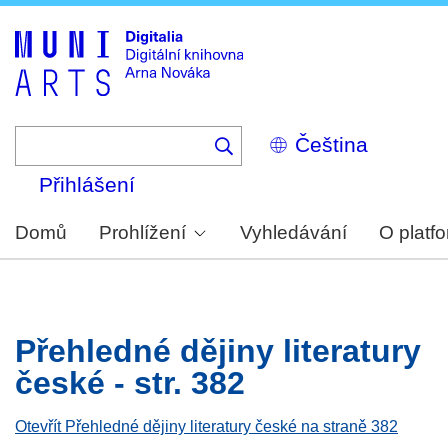
Skip
to
main
content
Select
your
language
Přihlášení
Domů
Prohlížení
Vyhledávání
O platf
Přehledné dějiny literatury
české - str. 382
Otevřít Přehledné dějiny literatury české na straně 382