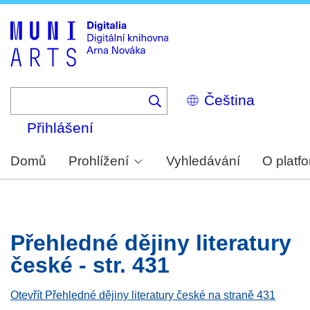
Skip
to
main
content
Select
your
language
Přihlášení
Domů
Prohlížení
Vyhledávání
O platf
Přehledné dějiny literatury
české - str. 431
Otevřít Přehledné dějiny literatury české na straně 431