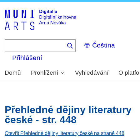
Skip
to
main
content
Select
your
language
Přihlášení
Domů
Prohlížení
Vyhledávání
O platf
Přehledné dějiny literatury
české - str. 448
Otevřít Přehledné dějiny literatury české na straně 448