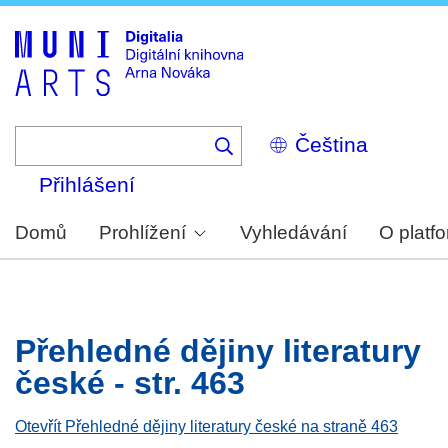
Skip
to
main
content
Select
your
language
Přihlášení
Domů
Prohlížení
Vyhledávání
O platf
Přehledné dějiny literatury
české - str. 463
Otevřít Přehledné dějiny literatury české na straně 463