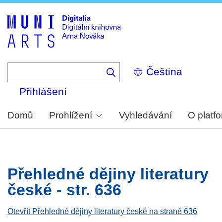
Skip
to
main
content
Select
your
language
Přihlášení
Domů
Prohlížení
Vyhledávání
O platf
Přehledné dějiny literatury
české - str. 636
Otevřít Přehledné dějiny literatury české na straně 636