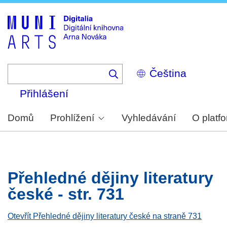
Skip
to
main
content
Select
your
language
Přihlášení
Domů
Prohlížení
Vyhledávání
O platf
Přehledné dějiny literatury
české - str. 731
Otevřít Přehledné dějiny literatury české na straně 731