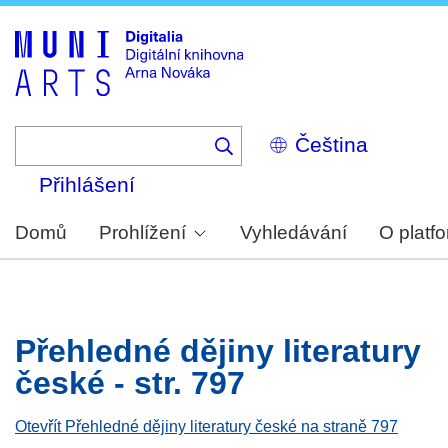
Skip
to
main
content
Select
your
language
Přihlášení
Domů
Prohlížení
Vyhledávání
O platf
Přehledné dějiny literatury
české - str. 797
Otevřít Přehledné dějiny literatury české na straně 797