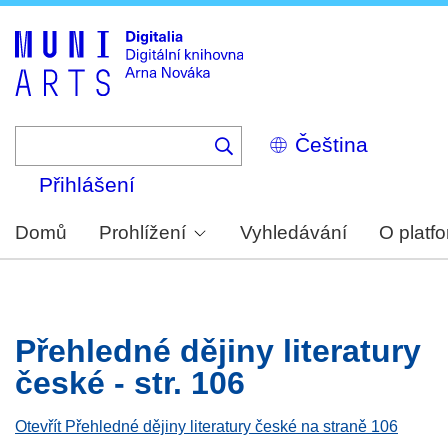
Skip
to
main
content
Select
your
language
Přihlášení
Domů
Prohlížení
Vyhledávání
O platf
Přehledné dějiny literatury
české - str. 106
Otevřít Přehledné dějiny literatury české na straně 106