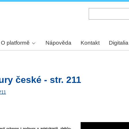
Skip
to
main
content
O platformě
Nápověda
Kontakt
Digitalia
ury české - str. 211
 211