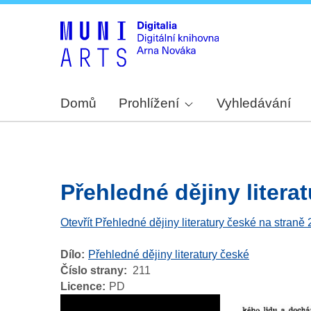
Domů
Prohlížení
Vyhledávání
Přehledné dějiny literat
Otevřít Přehledné dějiny literatury české na straně
Dílo
Přehledné dějiny literatury české
Číslo strany
211
Licence
PD