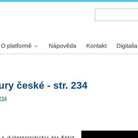
Skip
to
main
content
O platformě
Nápověda
Kontakt
Digitalia
ury české - str. 234
 234