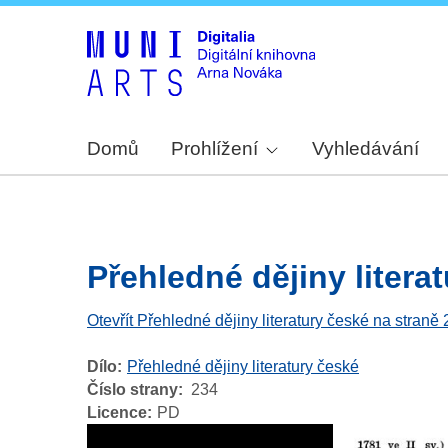
Domů
Prohlížení
Vyhledávání
Přehledné dějiny literat
Otevřít Přehledné dějiny literatury české na straně
Dílo
Přehledné dějiny literatury české
Číslo strany
234
Licence
PD