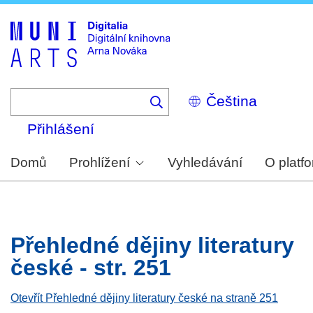
Skip
to
main
content
Select
your
language
Přihlášení
Domů
Prohlížení
Vyhledávání
O platf
Přehledné dějiny literatury
české - str. 251
Otevřít Přehledné dějiny literatury české na straně 251