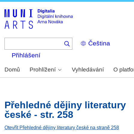
Skip
to
main
content
Select
your
language
Přihlášení
Domů
Prohlížení
Vyhledávání
O platf
Přehledné dějiny literatury
české - str. 258
Otevřít Přehledné dějiny literatury české na straně 258