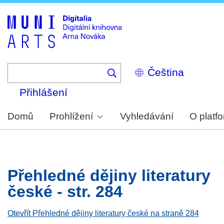
Skip
to
main
content
Select
your
language
Přihlášení
Domů
Prohlížení
Vyhledávání
O platf
Přehledné dějiny literatury
české - str. 284
Otevřít Přehledné dějiny literatury české na straně 284